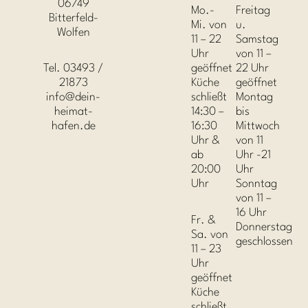
06749
Mo.-
Freitag
Bitterfeld-
Mi. von
u.
Wolfen
11 – 22
Samstag
Uhr
von 11 –
Tel. 03493 /
geöffnet
22 Uhr
21873
Küche
geöffnet
info@dein-
schließt
Montag
heimat-
14:30 –
bis
hafen.de
16:30
Mittwoch
Uhr &
von 11
ab
Uhr -21
20:00
Uhr
Uhr
Sonntag
von 11 –
16 Uhr
Fr. &
Donnerstag
Sa. von
geschlossen
11 – 23
Uhr
geöffnet
Küche
schließt