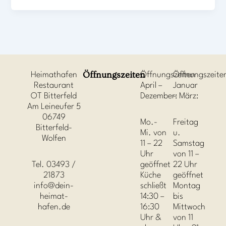
Öffnungszeiten
Heimathafen
Öffnungszeiten
Öffnungszeite
Restaurant
April –
Januar
OT Bitterfeld
Dezember:
– März:
Am Leineufer 5
06749
Mo.-
Freitag
Bitterfeld-
Mi. von
u.
Wolfen
11 – 22
Samstag
Uhr
von 11 –
Tel. 03493 /
geöffnet
22 Uhr
21873
Küche
geöffnet
info@dein-
schließt
Montag
heimat-
14:30 –
bis
hafen.de
16:30
Mittwoch
Uhr &
von 11